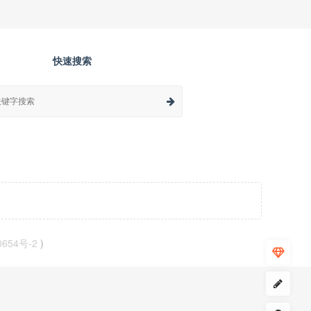
快速搜索
0654号-2
)