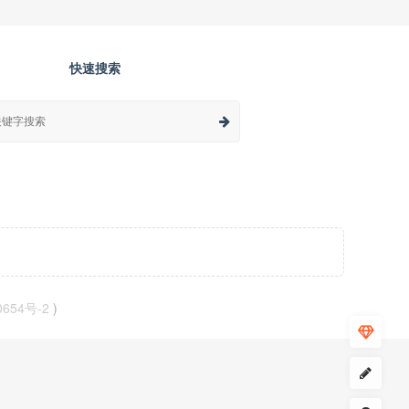
快速搜索
0654号-2
)